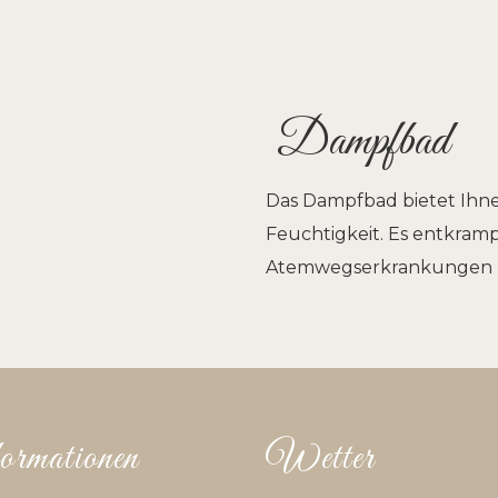
Dampfbad
Das Dampfbad bietet Ihn
Feuchtigkeit. Es entkramp
Atemwegserkrankungen h
rmationen
Wetter