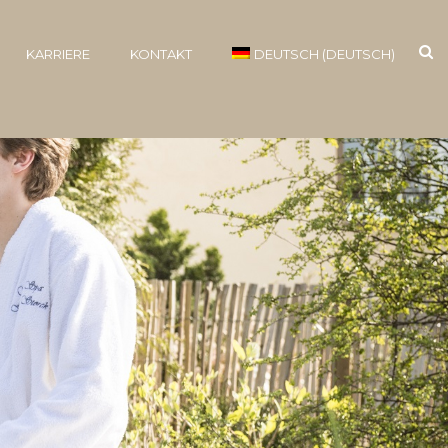
KARRIERE
KONTAKT
DEUTSCH
(
DEUTSCH
)